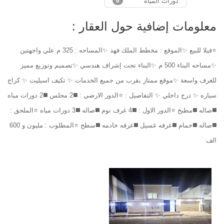
دورات المياه
6
معلومات إضافية حول العقار :
⭐فيلا للبيع ✨الموقع : مخطط الملك فهد ✨المساحه : 325 م علي واجهتين
✨مساحه البناء 500 م ✨البناء تحت إشراف هندسي ✨تصميم وتوزيع مميز
للغرف واسعة ✨موقع ممتاز بقرب من جميع الخدمات ✨ تكيف اسبليت ✨ كراج
سياره ✨ درج داخلي ✨ التفاصيل : ⭐الدور الارضي : ◼️2 مجلس ◼️2 دورات مياه
◼️صاله ◼️مطبخ ⭐الدور الاول : ◼️4 غرف نوم ◼️صاله ◼️3 دورات مياه ⭐الملحق :
◼️صاله ◼️حمام ◼️غرفه غسيل ◼️غرفه خادمه ◼️سطح ⭐المطلوب : مليون و 600
الف