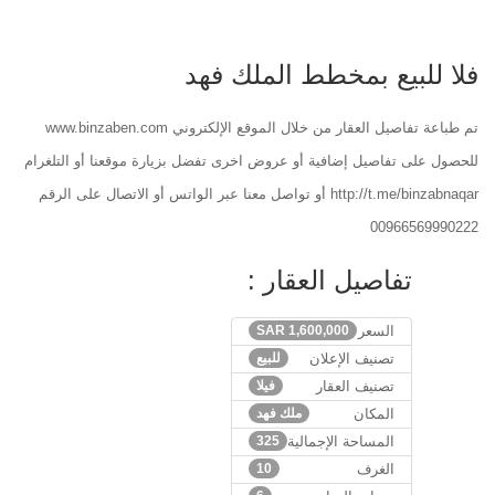
فلا للبيع بمخطط الملك فهد
تم طباعة تفاصيل العقار من خلال الموقع الإلكتروني www.binzaben.com
للحصول على تفاصيل إضافية أو عروض اخرى تفضل بزيارة موقعنا أو التلغرام
http://t.me/binzabnaqar أو تواصل معنا عبر الواتس أو الاتصال على الرقم
00966569990222
تفاصيل العقار :
السعر
1,600,000
SAR
تصنيف الإعلان
للبيع
تصنيف العقار
فيلا
المكان
ملك فهد
المساحة الإجمالية
325
الغرف
10