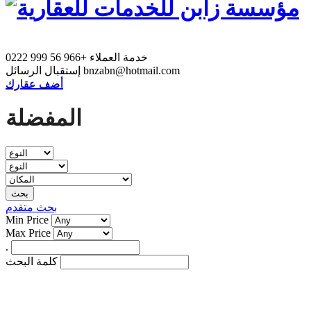
خدمة العملاء
+966 56 999 0222
bnzabn@hotmail.com
إستقبال الرسائل
أضف عقارك
المفضلة
بحث
بحث متقدم
Min Price
Max Price
.
كلمة البحث