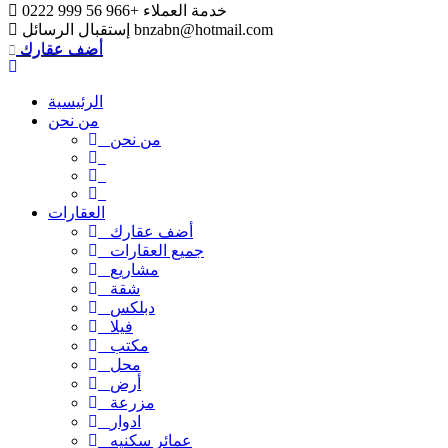
خدمة العملاء
+966 56 999 0222
bnzabn@hotmail.com
إستقبال الرسائل
أضف عقارك
الرئيسية
من نحن
من نحن
العقارات
أضف عقارك
جميع العقارات
مشاريع
شقة
دبلكس
فيلا
مكتب
محل
أرض
مزرعة
ادوار
عمائر سكنيه