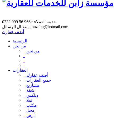
خدمة العملاء
+966 56 999 0222
bnzabn@hotmail.com
إستقبال الرسائل
أضف عقارك
الرئيسية
من نحن
من نحن
العقارات
أضف عقارك
جميع العقارات
مشاريع
شقة
دبلكس
فيلا
مكتب
محل
أرض