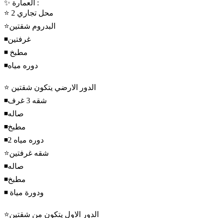
✨ العمارة :
⭐ 2 محل تجاري
⭐البدروم شقتين
◾غرفتين
◾ مطبخ
◾دوره مياه
⭐ الدور الارضي يتكون شقتين
◾شقه 3 غرف
◾صاله
◾مطبخ
◾2 دوره مياه
⭐شقه غرفتين
◾صاله
◾مطبخ
◾ ودورة مياة
⭐الدور الاول يتكون من شقتين