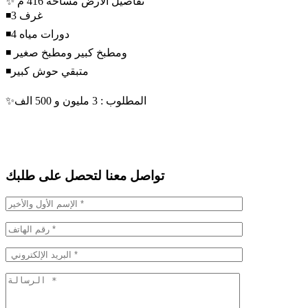
✨ تفاصيل الارض مساحه 416 م
◾3 غرف
◾4 دورات مياه
◾ ومطبخ كبير ومطبخ صغير
◾متبقي حوش كبير
✨المطلوب : 3 مليون و 500 الف
تواصل معنا لتحصل على طلبك