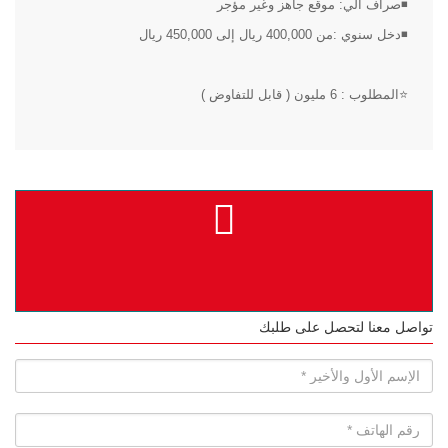
◾صراف آلي: موقع جاهز وغير مؤجر
◾دخل سنوي :من 400,000 ريال إلى 450,000 ريال
⭐المطلوب : 6 مليون ( قابل للتفاوض )
تواصل معنا لتحصل على طلبك