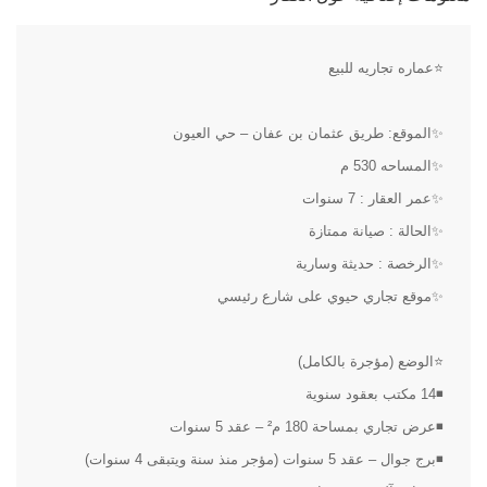
⭐عماره تجاريه للبيع
✨الموقع: طريق عثمان بن عفان – حي العيون
✨المساحه 530 م
✨عمر العقار : 7 سنوات
✨الحالة : صيانة ممتازة
✨الرخصة : حديثة وسارية
✨موقع تجاري حيوي على شارع رئيسي
⭐الوضع (مؤجرة بالكامل)
◾14 مكتب بعقود سنوية
◾عرض تجاري بمساحة 180 م² – عقد 5 سنوات
◾برج جوال – عقد 5 سنوات (مؤجر منذ سنة ويتبقى 4 سنوات)