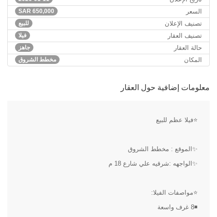
السعر
650,000
SAR
تصنيف الإعلان
للبيع
تصنيف العقار
فيلا
حالة العقار
جاهز
المكان
مخطط الشروق
معلومات إضافية حول العقار
⭐فيلا عظم للبيع
✨الموقع : مخطط الشروق
✨الواجهه :شرقيه علي شارع 18 م
⭐مواصفات الفيلا:
◾8 غرف واسعة