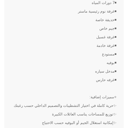
◾7 دورات المياه
◾غرفة نوم رئيسية ماستر
◾حديقة خاصة
◾جيم خاص
◾غرفة غسيل
◾غرفة خادمة
◾مستودع
◾بوفيه
◾مدخل سياره
◾غرفه حارس
⭐مميزات إضافية:
✨حرية كاملة في اختيار التشطيبات والتصميم الداخلي حسب رغبتك
✨توزيع للمساحات يناسب العائلات الكبيرة
✨إمكانية استغلال الجيم أو البوفيه حسب الاحتياج