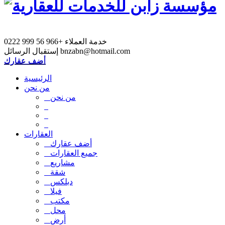
خدمة العملاء
+966 56 999 0222
bnzabn@hotmail.com
إستقبال الرسائل
أضف عقارك
الرئيسية
من نحن
من نحن
العقارات
أضف عقارك
جميع العقارات
مشاريع
شقة
دبلكس
فيلا
مكتب
محل
أرض