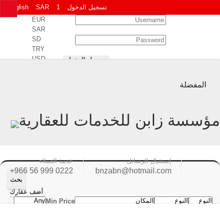
تسجيل الدخول
1
SAR
English
EUR
SAR
SD
TRY
USD
تسجيل الدخول
المفضلة
نسيت كلمة المرور
مستخدم جديد
إستقبال الرسائل
خدمة العملاء
+966 56 999 0222
bnzabn@hotmail.com
بحث
أضف عقارك
Min Price
Max Price
.
كلمة البحث