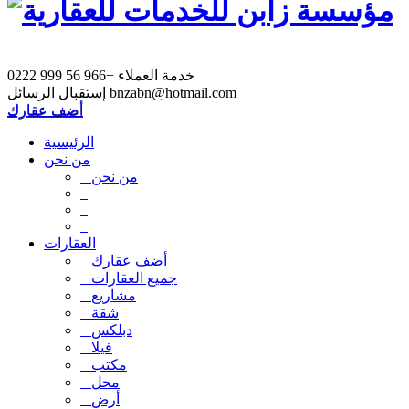
خدمة العملاء
+966 56 999 0222
bnzabn@hotmail.com
إستقبال الرسائل
أضف عقارك
الرئيسية
من نحن
من نحن
العقارات
أضف عقارك
جميع العقارات
مشاريع
شقة
دبلكس
فيلا
مكتب
محل
أرض