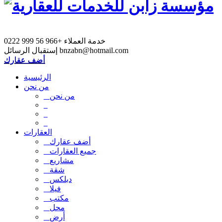
خدمة العملاء
+966 56 999 0222
bnzabn@hotmail.com
إستقبال الرسائل
أضف عقارك
الرئيسية
من نحن
من نحن
العقارات
أضف عقارك
جميع العقارات
مشاريع
شقة
دبلكس
فيلا
مكتب
محل
أرض