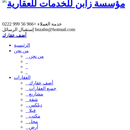
خدمة العملاء
+966 56 999 0222
bnzabn@hotmail.com
إستقبال الرسائل
أضف عقارك
الرئيسية
من نحن
من نحن
العقارات
أضف عقارك
جميع العقارات
مشاريع
شقة
دبلكس
فيلا
مكتب
محل
أرض